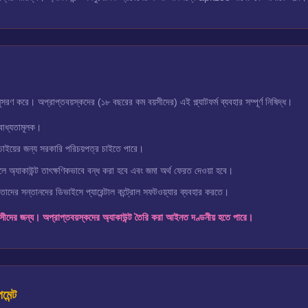
রে। অপ্রাপ্তবয়স্কদের (১৮ বছরের কম বয়সীদের) এই প্ল্যাটফর্ম ব্যবহার সম্পূর্ণ নিষিদ্ধ।
 বাধ্যতামূলক।
ইয়ের জন্য সরকারি পরিচয়পত্র চাইতে পারে।
হলে অ্যাকাউন্ট তাৎক্ষণিকভাবে বন্ধ করা হবে এবং জমা অর্থ ফেরত দেওয়া হবে।
াদের সন্তানদের ডিভাইসে প্যারেন্টাল কন্ট্রোল সফটওয়্যার ব্যবহার করতে।
়সীদের জন্য। অপ্রাপ্তবয়স্কদের অ্যাকাউন্ট তৈরি করা আইনত দণ্ডনীয় হতে পারে।
েন্ট