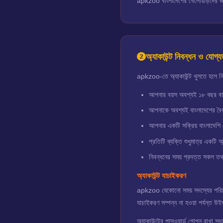
apkzoo বাংলাদেশের খেলোয়াড়দের জন
অ্যাকাউন্ট নিবন্ধন ও যোগ্য
apkzoo-তে অ্যাকাউন্ট খুলতে হলে নি
আপনার বয়স অবশ্যই ১৮ বছর বা
আপনাকে অবশ্যই বাংলাদেশের বৈধ 
আপনার একটি সক্রিয় বাংলাদেশি
প্রতিটি ব্যক্তি শুধুমাত্র একটি
নিবন্ধনের সময় প্রদত্ত সকল তথ্
অ্যাকাউন্ট যাচাইকরণ
apkzoo যেকোনো সময় সদস্যের পরিচয়
যাচাইকরণ সম্পন্ন না হওয়া পর্যন্ত উ
অ্যাকাউন্টের পাসওয়ার্ড গোপন রাখা 