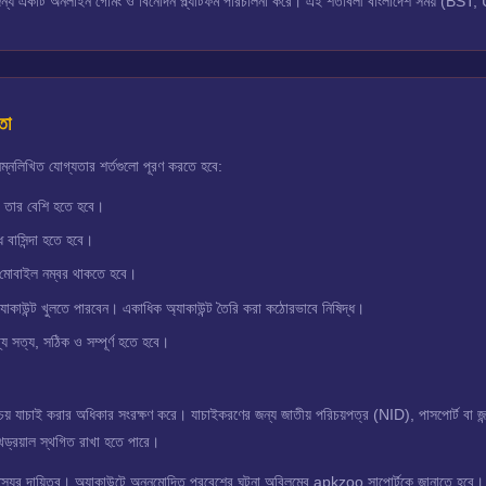
্য একটি অনলাইন গেমিং ও বিনোদন প্ল্যাটফর্ম পরিচালনা করে। এই শর্তাবলী বাংলাদেশ সময় (BST,
তা
ম্নলিখিত যোগ্যতার শর্তগুলো পূরণ করতে হবে:
 তার বেশি হতে হবে।
বাসিন্দা হতে হবে।
 মোবাইল নম্বর থাকতে হবে।
 অ্যাকাউন্ট খুলতে পারবেন। একাধিক অ্যাকাউন্ট তৈরি করা কঠোরভাবে নিষিদ্ধ।
য সত্য, সঠিক ও সম্পূর্ণ হতে হবে।
 যাচাই করার অধিকার সংরক্ষণ করে। যাচাইকরণের জন্য জাতীয় পরিচয়পত্র (NID), পাসপোর্ট বা জন্
ইথড্রয়াল স্থগিত রাখা হতে পারে।
সদস্যের দায়িত্ব। অ্যাকাউন্টে অননুমোদিত প্রবেশের ঘটনা অবিলম্বে apkzoo সাপোর্টকে জানাতে হবে।