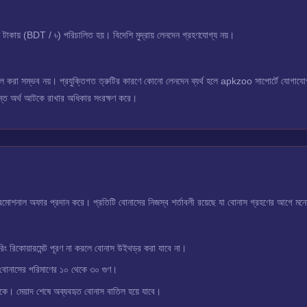
কায় (BDT / ৳) পরিচালিত হয়। বিদেশি মুদ্রায় লেনদেন গ্রহণযোগ্য নয়।
 করা সম্ভব নয়। প্রযুক্তিগত ত্রুটির কারণে কোনো লেনদেন ব্যর্থ হলে apkzoo সাপোর্টে যোগাযোগ
যন্ত অর্থ আটকে রাখার অধিকার সংরক্ষণ করে।
োশনাল অফার প্রদান করে। প্রতিটি বোনাসের নিজস্ব শর্তাবলী রয়েছে যা বোনাস গ্রহণের আগে মন
জারিং রিকোয়ারমেন্ট পূরণ না করলে বোনাস উইথড্র করা যাবে না।
ণত বোনাসের পরিমাণের ১০ থেকে ৩০ গুণ।
াকে। মেয়াদ শেষে অব্যবহৃত বোনাস বাতিল হয়ে যাবে।