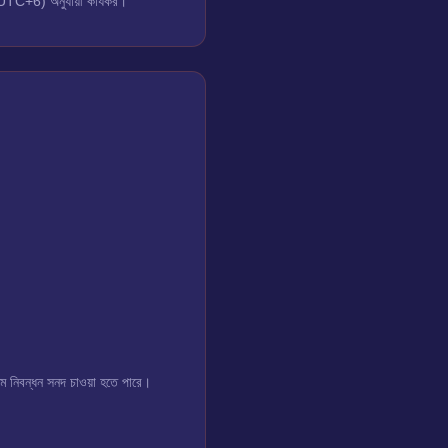
 UTC+6) অনুযায়ী কার্যকর।
ম নিবন্ধন সনদ চাওয়া হতে পারে।