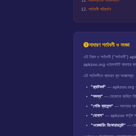
দায়বদ্ধতার সীমাবদ্ধতা
শর্তাবলী পরিবর্তন
সাধারণ শর্তাবলী ও সংজ্ঞা
এই নিয়ম ও শর্তাবলী ("শর্তাবলী") ap
apkzoo.org ওয়েবসাইট ব্যবহার করে ব
এই শর্তাবলীতে ব্যবহৃত মূল সংজ্ঞাসমূহ:
"প্ল্যাটফর্ম"
— apkzoo.org ওয়ে
"সদস্য"
— যেকোনো ব্যক্তি যিন
"গেমিং ব্যালেন্স"
— সদস্যের অ্যা
"বোনাস"
— apkzoo কর্তৃক প্র
"ওয়েজারিং রিকোয়ারমেন্ট"
— বোনা