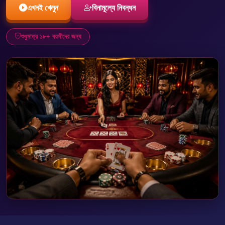
এখনই খেলুন
বিনামূল্যে নিবন্ধন
শুধুমাত্র ১৮+ বয়সীদের জন্য