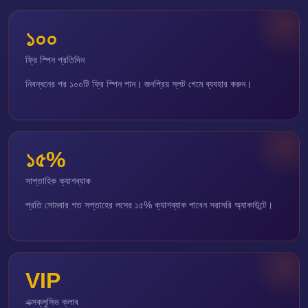
১০০
ফ্রি স্পিন প্রতিদিন
নিবন্ধনের পর ১০০টি ফ্রি স্পিন পান। জনপ্রিয় স্লট গেমে ব্যবহার করুন।
১৫%
সাপ্তাহিক ক্যাশব্যাক
প্রতি সোমবার গত সপ্তাহের লসের ১৫% ক্যাশব্যাক পাবেন সরাসরি অ্যাকাউন্টে।
VIP
এক্সক্লুসিভ ক্লাব