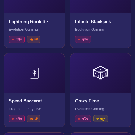
Lightning Roulette
Infinite Blackjack
Evolution Gaming
Evolution Gaming
লাইভ
🔥 হট
লাইভ
🀄
🎲
Speed Baccarat
Crazy Time
Pragmatic Play Live
Evolution Gaming
লাইভ
🔥 হট
লাইভ
✨ নতুন