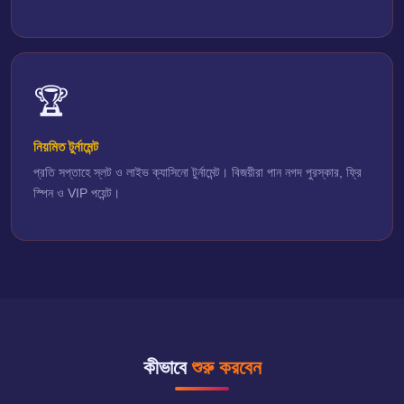
🏆
নিয়মিত টুর্নামেন্ট
প্রতি সপ্তাহে স্লট ও লাইভ ক্যাসিনো টুর্নামেন্ট। বিজয়ীরা পান নগদ পুরস্কার, ফ্রি
স্পিন ও VIP পয়েন্ট।
কীভাবে
শুরু করবেন