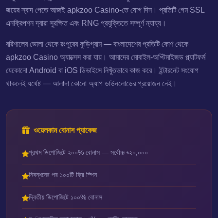
জয়ের স্বাদ পেতে আজই apkzoo Casino-তে যোগ দিন। প্রতিটি গেম SSL
এনক্রিপশন দ্বারা সুরক্ষিত এবং RNG প্রযুক্তিতে সম্পূর্ণ ন্যায্য।
বরিশালের ভোলা থেকে রংপুরের কুড়িগ্রাম — বাংলাদেশের প্রতিটি কোণ থেকে
apkzoo Casino অ্যাক্সেস করা যায়। আমাদের মোবাইল-অপ্টিমাইজড প্ল্যাটফর্ম
যেকোনো Android বা iOS ডিভাইসে নিখুঁতভাবে কাজ করে। ইন্টারনেট সংযোগ
থাকলেই যথেষ্ট — আলাদা কোনো অ্যাপ ডাউনলোডের প্রয়োজন নেই।
ওয়েলকাম বোনাস প্যাকেজ
প্রথম ডিপোজিটে ২০০% বোনাস — সর্বোচ্চ ৳২০,০০০
নিবন্ধনের পর ১০০টি ফ্রি স্পিন
দ্বিতীয় ডিপোজিটে ১০০% বোনাস